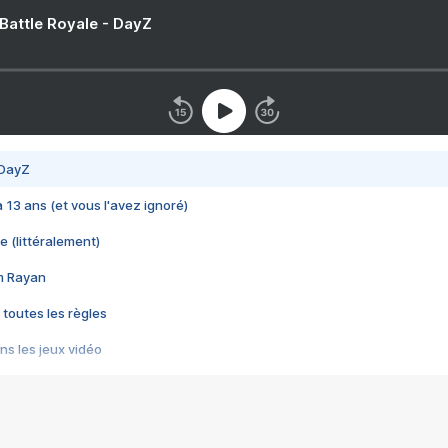
 Battle Royale - DayZ
 DayZ
 a 13 ans (et vous l'avez ignoré)
e (littéralement)
im Rayan
 toutes les règles
s les jeux vidéo
us choquant de Rockstar ? - Le scandale BULLY
e plus moche de Steam