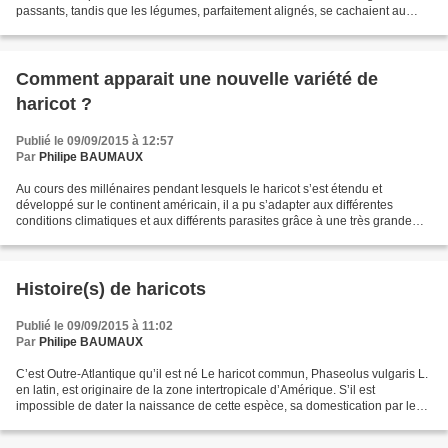
passants, tandis que les légumes, parfaitement alignés, se cachaient au
fond du jardin. Aujourd’hui,...
Comment apparait une nouvelle variété de
haricot ?
Publié le 09/09/2015 à 12:57
Par
Philipe BAUMAUX
Au cours des millénaires pendant lesquels le haricot s’est étendu et
développé sur le continent américain, il a pu s’adapter aux différentes
conditions climatiques et aux différents parasites grâce à une très grande
variabilité de ses caractères : Si...
Histoire(s) de haricots
Publié le 09/09/2015 à 11:02
Par
Philipe BAUMAUX
C’est Outre-Atlantique qu’il est né Le haricot commun, Phaseolus vulgaris L.
en latin, est originaire de la zone intertropicale d’Amérique. S’il est
impossible de dater la naissance de cette espèce, sa domestication par les
Indiens d’Amérique semble avoir...